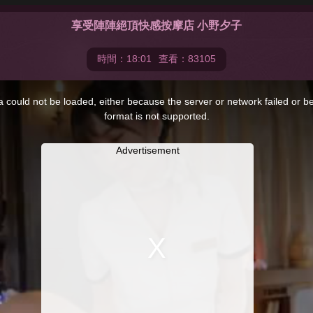
享受陣陣絕頂快感按摩店 小野夕子
時間：18:01
查看：83105
 could not be loaded, either because the server or network failed or b
format is not supported.
Advertisement